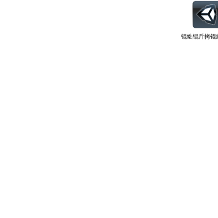
锟絀锟斤拷锟絎锟较